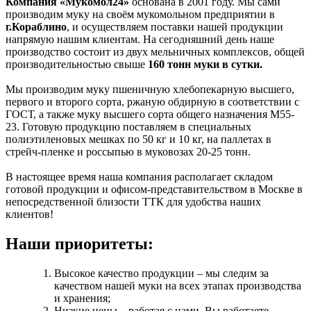
Компания «Мукомол24»
основана в 2001 году. Мы сами
производим муку на своём мукомольном предприятии в
г.Кораблино
, и осуществляем поставки нашей продукции
напрямую нашим клиентам. На сегодняшний день наше
производство состоит из двух мельничных комплексов, общей
производительностью свыше
160 тонн муки в сутки.
Мы производим муку пшеничную хлебопекарную высшего,
первого и второго сорта, ржаную обдирную в соответствии с
ГОСТ, а также муку высшего сорта общего назначения М55-
23. Готовую продукцию поставляем в специальных
полиэтиленовых мешках по 50 кг и 10 кг, на паллетах в
стрейч-пленке и россыпью в муковозах 20-25 тонн.
В настоящее время наша компания располагает складом
готовой продукции и офисом-представительством в Москве в
непосредственной близости ТТК для удобства наших
клиентов!
Наши приоритеты:
Высокое качество продукции – мы следим за
качеством нашей муки на всех этапах производства
и хранения;
Низкие цены – работая с нами, Вы работаете