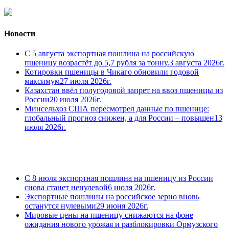
Новости
С 5 августа экспортная пошлина на российскую
пшеницу возрастёт до 5,7 рубля за тонну.
3 августа 2026г.
Котировки пшеницы в Чикаго обновили годовой
максимум
27 июля 2026г.
Казахстан ввёл полугодовой запрет на ввоз пшеницы из
России
20 июля 2026г.
Минсельхоз США пересмотрел данные по пшенице:
глобальный прогноз снижен, а для России – повышен
13
июля 2026г.
С 8 июля экспортная пошлина на пшеницу из России
снова станет ненулевой
6 июля 2026г.
Экспортные пошлины на российское зерно вновь
останутся нулевыми
29 июня 2026г.
Мировые цены на пшеницу снижаются на фоне
ожидания нового урожая и разблокировки Ормузского