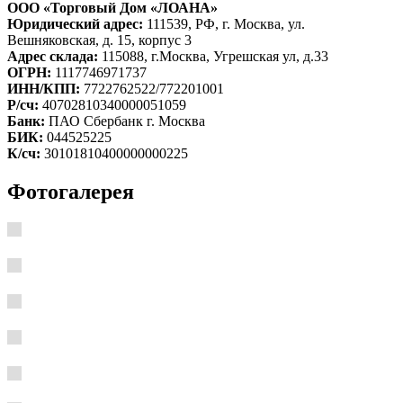
ООО «Торговый Дом «ЛОАНА»
Юридический адрес:
111539, РФ, г. Москва, ул.
Вешняковская, д. 15, корпус 3
Адрес склада:
115088, г.Москва, Угрешская ул, д.33
ОГРН:
1117746971737
ИНН/КПП:
7722762522/772201001
Р/сч:
40702810340000051059
Банк:
ПАО Сбербанк г. Москва
БИК:
044525225
К/сч:
30101810400000000225
Фотогалерея