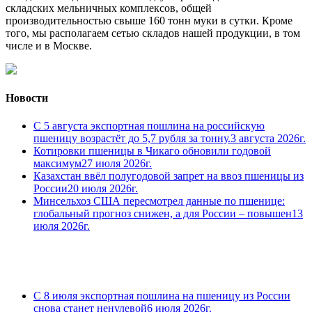
складских мельничных комплексов, общей
производительностью свыше 160 тонн муки в сутки. Кроме
того, мы располагаем сетью складов нашей продукции, в том
числе и в Москве.
Новости
С 5 августа экспортная пошлина на российскую
пшеницу возрастёт до 5,7 рубля за тонну.
3 августа 2026г.
Котировки пшеницы в Чикаго обновили годовой
максимум
27 июля 2026г.
Казахстан ввёл полугодовой запрет на ввоз пшеницы из
России
20 июля 2026г.
Минсельхоз США пересмотрел данные по пшенице:
глобальный прогноз снижен, а для России – повышен
13
июля 2026г.
С 8 июля экспортная пошлина на пшеницу из России
снова станет ненулевой
6 июля 2026г.