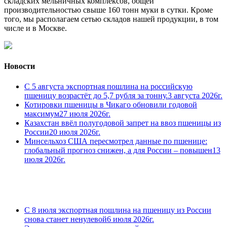
складских мельничных комплексов, общей
производительностью свыше 160 тонн муки в сутки. Кроме
того, мы располагаем сетью складов нашей продукции, в том
числе и в Москве.
Новости
С 5 августа экспортная пошлина на российскую
пшеницу возрастёт до 5,7 рубля за тонну.
3 августа 2026г.
Котировки пшеницы в Чикаго обновили годовой
максимум
27 июля 2026г.
Казахстан ввёл полугодовой запрет на ввоз пшеницы из
России
20 июля 2026г.
Минсельхоз США пересмотрел данные по пшенице:
глобальный прогноз снижен, а для России – повышен
13
июля 2026г.
С 8 июля экспортная пошлина на пшеницу из России
снова станет ненулевой
6 июля 2026г.