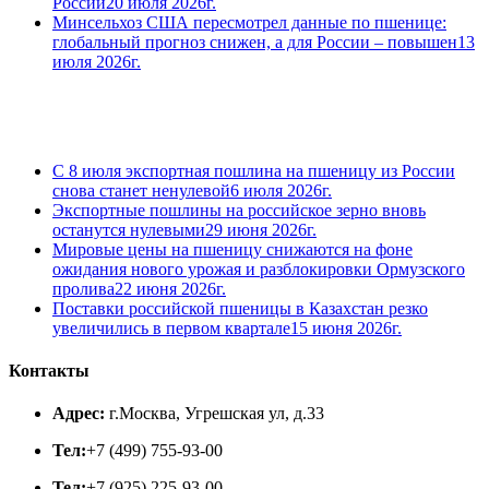
России
20 июля 2026г.
Минсельхоз США пересмотрел данные по пшенице:
глобальный прогноз снижен, а для России – повышен
13
июля 2026г.
С 8 июля экспортная пошлина на пшеницу из России
снова станет ненулевой
6 июля 2026г.
Экспортные пошлины на российское зерно вновь
останутся нулевыми
29 июня 2026г.
Мировые цены на пшеницу снижаются на фоне
ожидания нового урожая и разблокировки Ормузского
пролива
22 июня 2026г.
Поставки российской пшеницы в Казахстан резко
увеличились в первом квартале
15 июня 2026г.
Контакты
Адрес:
г.Москва, Угрешская ул, д.33
Тел:
+7 (499) 755-93-00
Тел:
+7 (925) 225-93-00